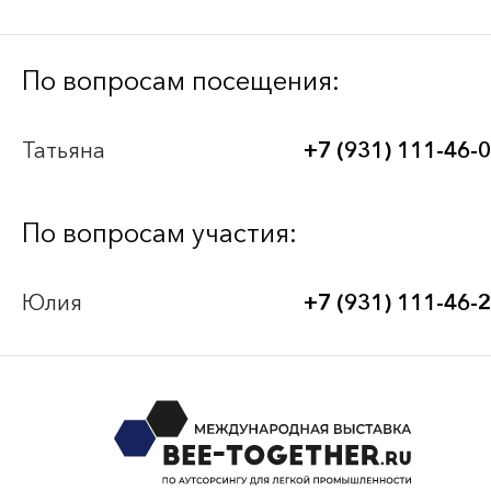
Bee-Together 21 (2026)
По вопросам посещения:
BEE-TOGETHER.KG 3-я Международная
Татьяна
+7 (931) 111-46-
выставка-платформа по аутсорсингу для
легкой промышленности
По вопросам участия:
Bee-Together 20 (2025)
Юлия
+7 (931) 111-46-
Bee-Together 19 (2025)
смотреть все