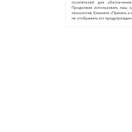
посетителей для обеспечения
Продолжая использовать наш са
технологий. Кликните «Принять и 
не отображать это предупрежден
Аутсорсинг легкой промышленности
© 2016—2026
Разработка сайта: