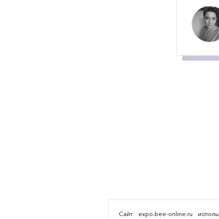
Сайт expo.bee-online.ru испо