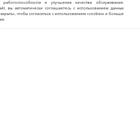
 работоспособности и улучшения качества обслуживания.
йт, вы автоматически соглашаетесь с использованием данных
закрыть», чтобы согласиться с использованием «cookies» и больше
ие.
Архив меропри
Bee-Together 21 (2026
BEE-TOGETHER.KG 3-я
Международная выст
платформа по аутсор
легкой промышленно
Bee-Together 20 (2025
Bee-Together 19 (2025
смотреть все