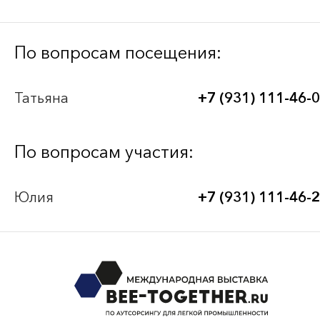
Bee-Together 21 (2026)
По вопросам посещения:
BEE-TOGETHER.KG 3-я Международная
Татьяна
+7 (931) 111-46-
выставка-платформа по аутсорсингу для
легкой промышленности
По вопросам участия:
Bee-Together 20 (2025)
Юлия
+7 (931) 111-46-
Bee-Together 19 (2025)
смотреть все