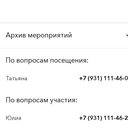
Архив мероприятий
Bee-Together 21 (2026)
По вопросам посещения:
BEE-TOGETHER.KG 3-я Международная
Татьяна
+7 (931) 111-46-
выставка-платформа по аутсорсингу для
легкой промышленности
По вопросам участия:
Bee-Together 20 (2025)
Юлия
+7 (931) 111-46-