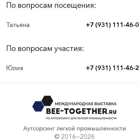
Bee-Together 21 (2026)
По вопросам посещения:
BEE-TOGETHER.KG 3-я Международная
Татьяна
+7 (931) 111-46-
выставка-платформа по аутсорсингу для
легкой промышленности
По вопросам участия:
Bee-Together 20 (2025)
Юлия
+7 (931) 111-46-
Bee-Together 19 (2025)
смотреть все
Аутсорсинг легкой промышленности
© 2016—2026