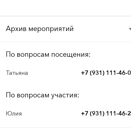
Архив мероприятий
Bee-Together 21 (2026)
По вопросам посещения:
BEE-TOGETHER.KG 3-я Международная
Татьяна
+7 (931) 111-46-
выставка-платформа по аутсорсингу для
легкой промышленности
По вопросам участия:
Bee-Together 20 (2025)
Юлия
+7 (931) 111-46-
Bee-Together 19 (2025)