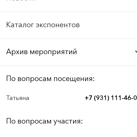
Каталог экспонентов
Архив мероприятий
Bee-Together 21 (2026)
По вопросам посещения:
BEE-TOGETHER.KG 3-я Международная
Татьяна
+7 (931) 111-46-
выставка-платформа по аутсорсингу для
легкой промышленности
По вопросам участия:
Bee-Together 20 (2025)