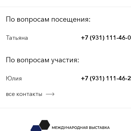
Bee-Together 21 (2026)
По вопросам посещения:
BEE-TOGETHER.KG 3-я Международная
Татьяна
+7 (931) 111-46-
выставка-платформа по аутсорсингу для
легкой промышленности
По вопросам участия:
Bee-Together 20 (2025)
Юлия
+7 (931) 111-46-
Bee-Together 19 (2025)
все контакты
смотреть все