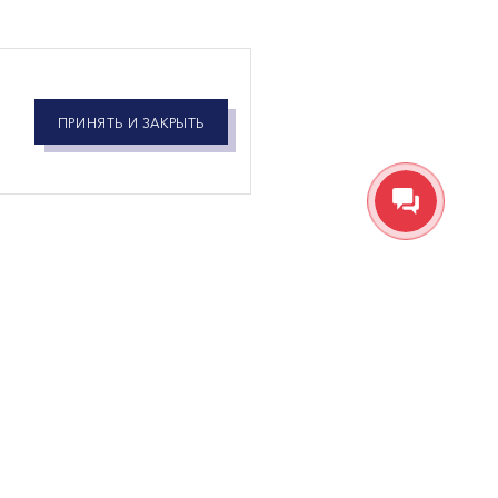
ПРИНЯТЬ И ЗАКРЫТЬ
ятий
По вопросам посещения:
)
Татьяна
+7 (931) 111-46-04
По вопросам участия:
авка-
сингу для