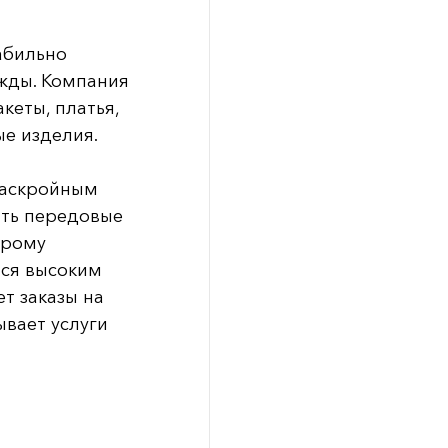
абильно
ежды. Компания
кеты, платья,
ые изделия.
раскройным
ять передовые
трому
тся высоким
т заказы на
ывает услуги