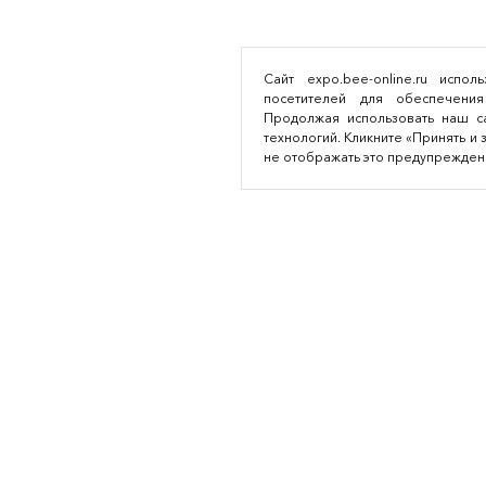
Сайт expo.bee-online.ru испо
посетителей для обеспечения
Продолжая использовать наш са
технологий. Кликните «Принять и 
не отображать это предупрежден
Аутсорсинг легкой промышленности
© 2016—2026
Разработка сайта: