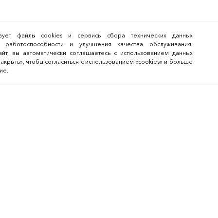
льзует файлы cookies и сервисы сбора технических данных
 работоспособности и улучшения качества обслуживания.
йт, вы автоматически соглашаетесь с использованием данных
закрыть», чтобы согласиться с использованием «cookies» и больше
ие.
Для посетителей
Архив меропри
Для участников
Bee-Together 21 (2026
FAQ
BEE-TOGETHER.KG 3-я
Международная выст
Новости
платформа по аутсор