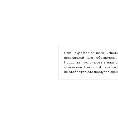
Сайт expo.bee-online.ru испо
посетителей для обеспечения
Продолжая использовать наш са
технологий. Кликните «Принять и 
не отображать это предупрежден