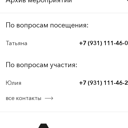
Bee-Together 21 (2026)
По вопросам посещения:
BEE-TOGETHER.KG 3-я Международная
Татьяна
+7 (931) 111-46-
выставка-платформа по аутсорсингу для
легкой промышленности
По вопросам участия:
Bee-Together 20 (2025)
Юлия
+7 (931) 111-46-
Bee-Together 19 (2025)
все контакты
смотреть все