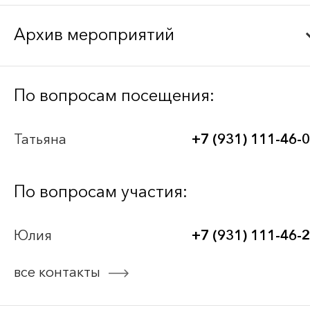
Архив мероприятий
Bee-Together 21 (2026)
По вопросам посещения:
BEE-TOGETHER.KG 3-я Международная
Татьяна
+7 (931) 111-46-
выставка-платформа по аутсорсингу для
легкой промышленности
По вопросам участия:
Bee-Together 20 (2025)
Юлия
+7 (931) 111-46-
Bee-Together 19 (2025)
все контакты
смотреть все