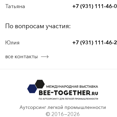
BEE-TOGETHER.KG 3-я Международная
Татьяна
+7 (931) 111-46-
выставка-платформа по аутсорсингу для
легкой промышленности
По вопросам участия:
Bee-Together 20 (2025)
Юлия
+7 (931) 111-46-
Bee-Together 19 (2025)
все контакты
смотреть все
Аутсорсинг легкой промышленности
© 2016—2026