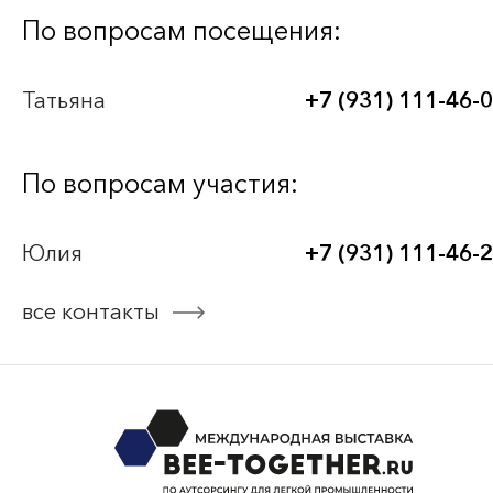
Bee-Together 21 (2026)
По вопросам посещения:
BEE-TOGETHER.KG 3-я Международная
Татьяна
+7 (931) 111-46-
выставка-платформа по аутсорсингу для
легкой промышленности
По вопросам участия:
Bee-Together 20 (2025)
Юлия
+7 (931) 111-46-
Bee-Together 19 (2025)
все контакты
смотреть все