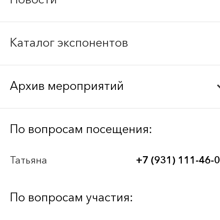
Каталог экспонентов
Архив мероприятий
Bee-Together 21 (2026)
По вопросам посещения:
BEE-TOGETHER.KG 3-я Международная
Татьяна
+7 (931) 111-46-
выставка-платформа по аутсорсингу для
легкой промышленности
По вопросам участия:
Bee-Together 20 (2025)