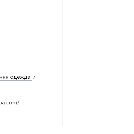
няя одежда
/
aba.com/