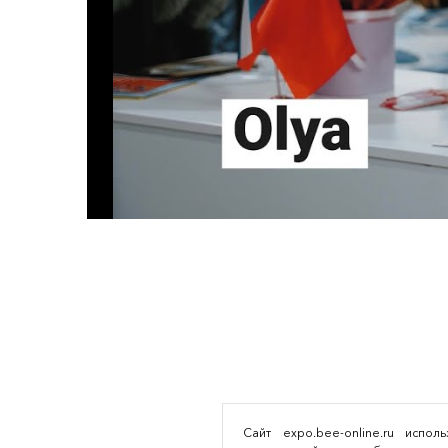
Сайт expo.bee-online.ru испо