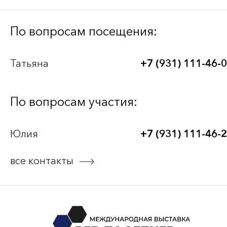
Bee-Together 21 (2026)
По вопросам посещения:
BEE-TOGETHER.KG 3-я Международная
Татьяна
+7 (931) 111-46-
выставка-платформа по аутсорсингу для
легкой промышленности
По вопросам участия:
Bee-Together 20 (2025)
Юлия
+7 (931) 111-46-
Bee-Together 19 (2025)
все контакты
смотреть все