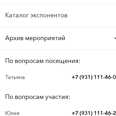
Каталог экспонентов
Архив мероприятий
Bee-Together 21 (2026)
По вопросам посещения:
BEE-TOGETHER.KG 3-я Международная
Татьяна
+7 (931) 111-46-
выставка-платформа по аутсорсингу для
легкой промышленности
По вопросам участия:
Bee-Together 20 (2025)
Юлия
+7 (931) 111-46-