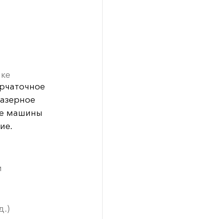
ике
ерчаточное
азерное
ые машины
ие.
и
д.)