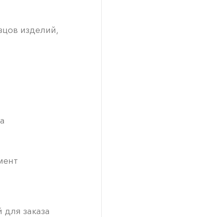
зцов изделий,
а
мент
 для заказа