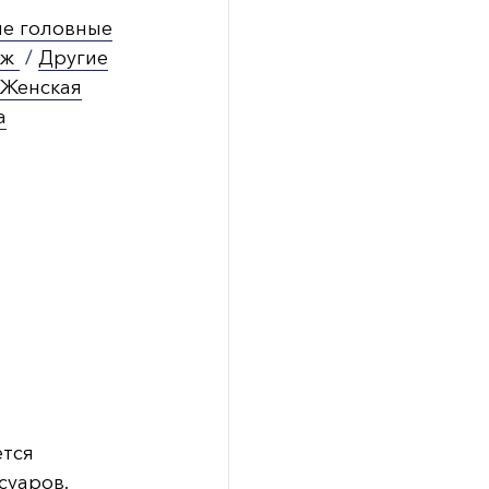
ые головные
аж
/
Другие
Женская
а
ется
суаров.