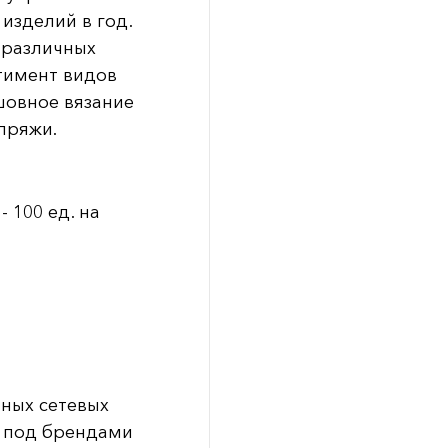
изделий в год.
 различных
ртимент видов
шовное вязание
пряжи.
- 100 ед. на
ных сетевых
х под брендами