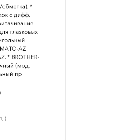
/обметка). *
ок с дифф.
ритачивание
для глазковых
оигольный
YAMATO-AZ
AZ. * BROTHER-
чный (мод.
льный пр
и
д.)