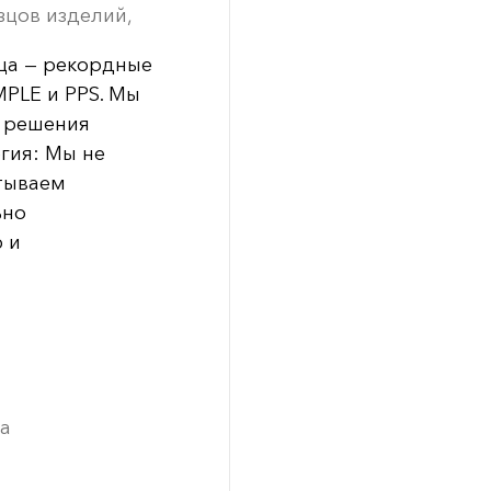
зцов изделий,
зца — рекордные
MPLE и PPS. Мы
 решения
гия: Мы не
тываем
ьно
 и
а