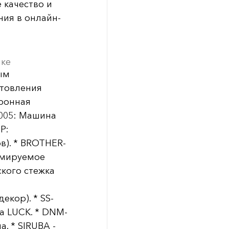
 качество и
ия в онлайн-
ике
ым
отовления
тронная
-005: Машина
P:
в). * BROTHER-
ммируемое
ского стежка
екор). * SS-
а LUCK. * DNM-
. * SIRUBA -