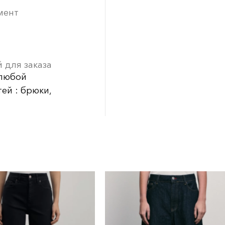
мент
 для заказа
 любой
ей : брюки,