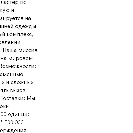
кластер по
кую и
зируется на
ашней одежды.
ый комплекс,
овлении
. Наша миссия
а на мировом
Возможности: *
ременные
ых и сложных
ять вызов
 Поставки: Мы
оки
000 единиц:
* 500 000
тверждения