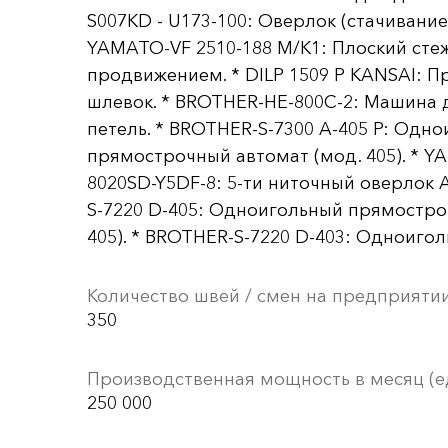
S007KD - U173-100: Оверлок (стачивание
YAMATO-VF 2510-188 M/K1: Плоский стеж
продвижением. * DILP 1509 P KANSAI: П
шлевок. * BROTHER-HE-800C-2: Машина 
петель. * BROTHER-S-7300 A-405 P: Одн
прямострочный автомат (мод. 405). * 
8020SD-Y5DF-8: 5-ти ниточный оверлок 
S-7220 D-405: Одноигольный прямостро
405). * BROTHER-S-7220 D-403: Одноиго
Количество швей / смен на предприяти
350
Производственная мощность в месяц (е
250 000