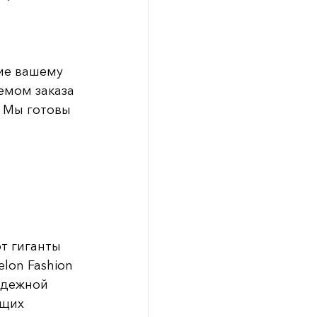
ие вашему
емом заказа
. Мы готовы
т гиганты
lon Fashion
надежной
ущих