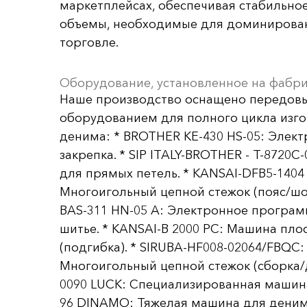
маркетплейсах, обеспечивая стабильное
объемы, необходимые для доминирован
торговле.
Оборудование, установленное на фабр
Наше производство оснащено передов
оборудованием для полного цикла изг
денима: * BROTHER KE-430 HS-05: Элек
закрепка. * SIP ITALY-BROTHER - T-8720C
для прямых петель. * KANSAI-DFB5-1404 
Многоигольный цепной стежок (пояс/шо
BAS-311 HN-05 A: Электронное програ
шитье. * KANSAI-B 2000 PC: Машина пло
(подгибка). * SIRUBA-HF008-02064/FBQC:
Многоигольный цепной стежок (сборка/д
0090 LUCK: Специализированная машин
96 DINAMO: Тяжелая машина для денима