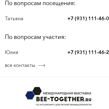
Bee-Together 21 (2026)
По вопросам посещения:
BEE-TOGETHER.KG 3-я Международная
Татьяна
+7 (931) 111-46-
выставка-платформа по аутсорсингу для
легкой промышленности
По вопросам участия:
Bee-Together 20 (2025)
Юлия
+7 (931) 111-46-
Bee-Together 19 (2025)
все контакты
смотреть все