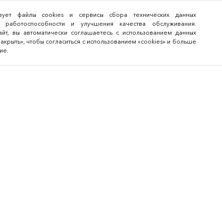
льзует файлы cookies и сервисы сбора технических данных
 работоспособности и улучшения качества обслуживания.
йт, вы автоматически соглашаетесь с использованием данных
закрыть», чтобы согласиться с использованием «cookies» и больше
ие.
Для посетителей
Архив меропри
Для участников
Bee-Together 21 (2026
FAQ
BEE-TOGETHER.KG 3-я
Международная выст
Новости
платформа по аутсор
легкой промышленно
Каталог экспонентов