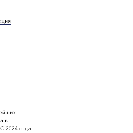
кция
нейших
а в
 С 2024 года