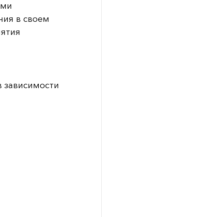
ими
ния в своем
иятия
в зависимости