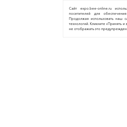
Сайт expo.bee-online.ru испо
посетителей для обеспечения
Продолжая использовать наш са
технологий. Кликните «Принять и 
не отображать это предупрежден
Аутсорсинг легкой промышленности
© 2016—2026
Разработка сайта: