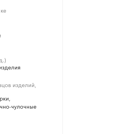
ике
и
д.)
 изделия
зцов изделий,
рки,
очно-чулочные