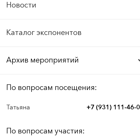
Новости
Каталог экспонентов
Архив мероприятий
Bee-Together 21 (2026)
По вопросам посещения:
BEE-TOGETHER.KG 3-я Международная
Татьяна
+7 (931) 111-46-
выставка-платформа по аутсорсингу для
легкой промышленности
По вопросам участия: