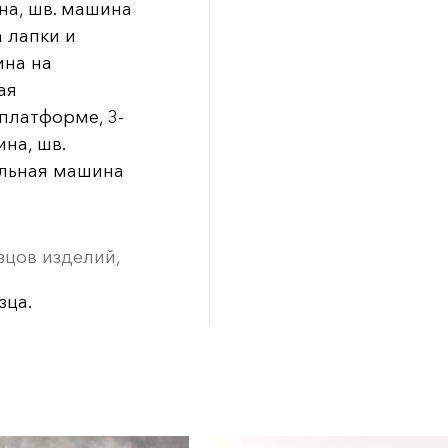
на, шв. машина
 лапки и
ина на
ая
платформе, 3-
на, шв.
ольная машина
зцов изделий,
зца.