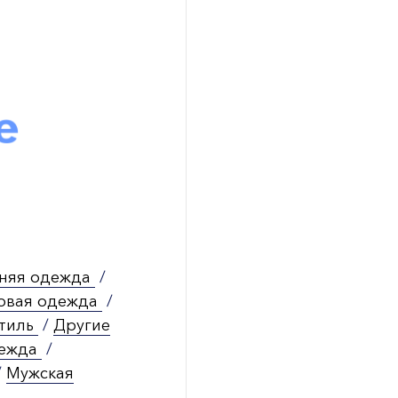
няя одежда
/
овая одежда
/
стиль
/
Другие
дежда
/
/
Мужская