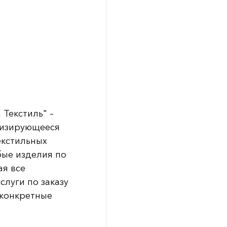
Текстиль" –
лизирующееся
екстильных
бые изделия по
ая все
слуги по заказу
 конкретные