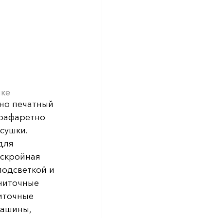
ике
тно печатный
 трафаретно
сушки.
для
аскройная
подсветкой и
ниточные
иточные
машины,