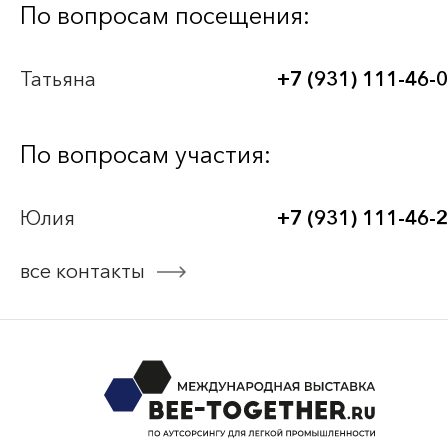
Bee-Together 21 (2026)
По вопросам посещения:
BEE-TOGETHER.KG 3-я Международная
Татьяна
+7 (931) 111-46-
выставка-платформа по аутсорсингу для
легкой промышленности
По вопросам участия:
Bee-Together 20 (2025)
Юлия
+7 (931) 111-46-
Bee-Together 19 (2025)
все контакты
смотреть все