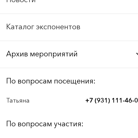
Каталог экспонентов
Архив мероприятий
Bee-Together 21 (2026)
По вопросам посещения:
BEE-TOGETHER.KG 3-я Международная
Татьяна
+7 (931) 111-46-
выставка-платформа по аутсорсингу для
легкой промышленности
По вопросам участия:
Bee-Together 20 (2025)